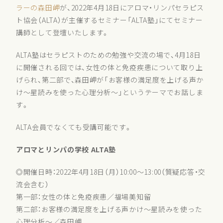
ラーの森田岬
が、2022年4月18日にアロマ・リンパセラピス
ト協会（ALTA）が主催するセミナー「ALTA塾」にてセミナー
講師として登壇いたします。
ALTA塾はセラピストのための勉強や交流の場で、4月18日
に開催される回では、女性の体と免疫疾患について取り上
げられ、第二部で、森田岬が「お客様の満足度を上げる声か
け〜星読みを使った心理分析〜」というテーマでお話しま
す。
ALTA会員でなくても受講可能です。
アロマとリンパの学校 ALTA塾
◎開催日時：2022年4月18日（月）10:00〜13:00（質疑応答・交
流会含む）
第一部：女性の体と免疫疾患／福場美知留
第二部：お客様の満足度を上げる声かけ〜星読みを使った
心理分析〜／森田岬