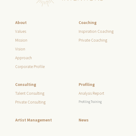
About
Coaching
Values
Inspiration Coaching
Mission
Private Coaching
Vision
Approach
Corporate Profile
Consulting
Profiling
Talent Consulting
Analysis Report
Private Consulting
Profiling Training
Artist Management
News