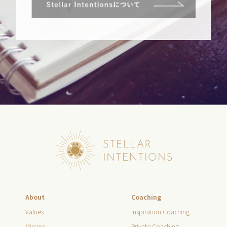
About
Coaching
Values
Inspiration Coaching
Mission
Private Coaching