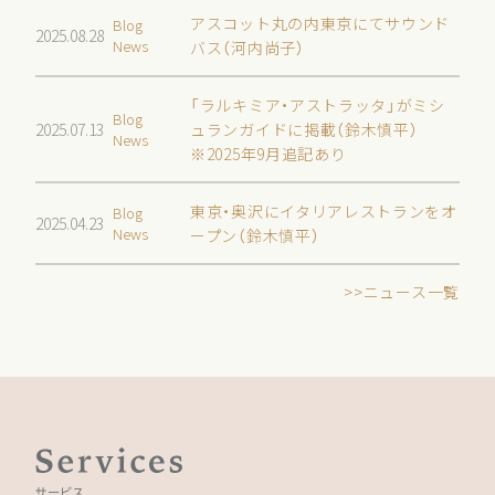
アスコット丸の内東京にてサウンド
Blog
2025.08.28
News
バス（河内尚子）
「ラルキミア・アストラッタ」がミシ
Blog
2025.07.13
ュランガイドに掲載（鈴木慎平）
News
※2025年9月追記あり
東京・奥沢にイタリアレストランをオ
Blog
2025.04.23
News
ープン（鈴木慎平）
ニュース一覧