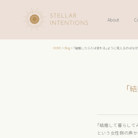
About
C
HOME
>
Blog
>
「結婚したら人は変わる」ように見えるのはな
「
「結婚して暮らして
という女性側の声か